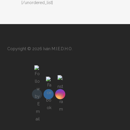
[/unordered_list]
Copyright © 2026 Iván M.I.E.D.H.O.