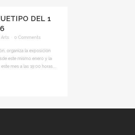
UETIPO DEL 1
16
 Arts
0 Comments
ón, organiza la exposición
desde este mismo enero y la
este mes a las 19:00 horas....