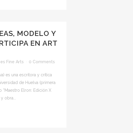
EAS, MODELO Y
TICIPA EN ART
es Fine Arts
0 Comments
) es una escritora y crítica
niversidad de Huelva (primera
o “Maestro Elron: Edición X
y obra...