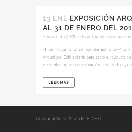
13 ENE
EXPOSICIÓN ARQ
AL 31 DE ENERO DEL 20
Posted at 19:07h
in
Eventos
by
Defeses Fine
El centro, junto con el ayuntamiento de Alcorc
Arquetipo. Está abierta para todo el público 
presentación de la exposición será el día 15 de 
LEER MÁS
Copyright © 2026 Iván M.I.E.D.H.O.