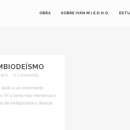
OBRA
SOBRE IVÁN M.I.E.D.H.O.
ESTU
MBIODEÍSMO
 Arts
0 Comments
 dado a un movimiento
glo XX y toma más relevancia a
ial de multiplicarse y abarcar