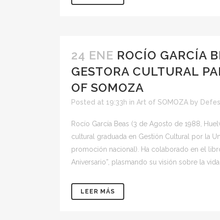
24 ENE
ROCÍO GARCÍA B
GESTORA CULTURAL PAR
OF SOMOZA
Posted at 19:33h
in
Art of SOMOZA
by
Defes
Rocío García Beas (3 de Agosto de 1988, Huelva
cultural graduada en Gestión Cultural por la U
promoción nacional). Ha colaborado en el libr
Aniversario”, plasmando su visión sobre la vida 
LEER MÁS