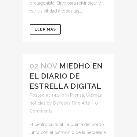
protagonista. Sirve para reivindicar y
dar visibilidad a todas las...
LEER MÁS
02 NOV
MIEDHO EN
EL DIARIO DE
ESTRELLA DIGITAL
Posted at 14:15h
in
Prensa
,
Últimas
noticias
by
Defeses Fine Arts
0
Comments
El centro cultural La Quinta del Sordo,
junto con el patrocinio de la Secretaría