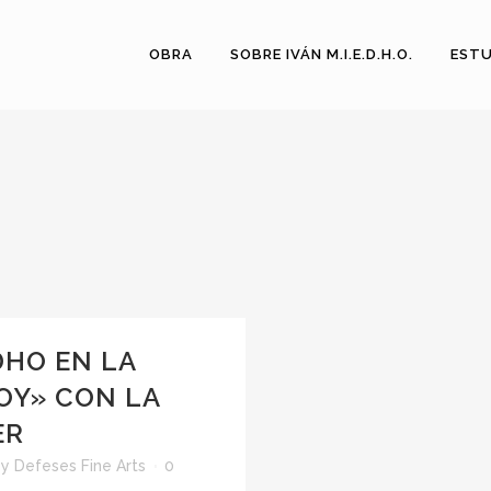
OBRA
SOBRE IVÁN M.I.E.D.H.O.
ESTU
DHO EN LA
OY» CON LA
ER
by
Defeses Fine Arts
0