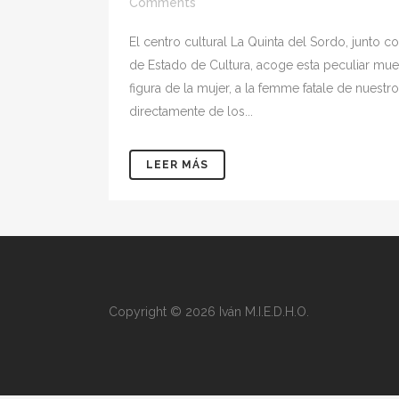
Comments
El centro cultural La Quinta del Sordo, junto co
de Estado de Cultura, acoge esta peculiar mues
figura de la mujer, a la femme fatale de nuest
directamente de los...
LEER MÁS
Copyright © 2026 Iván M.I.E.D.H.O.