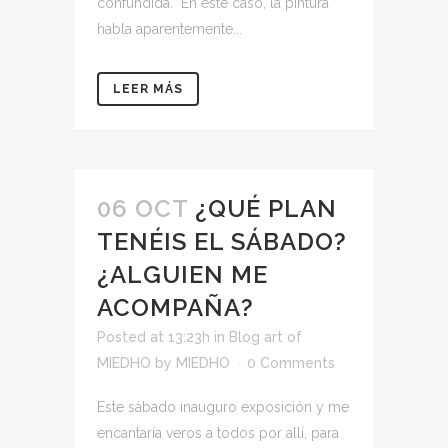
confundida. En este caso, la pintura
habla aparentemente...
LEER MÁS
06 OCT
¿QUÉ PLAN
TENÉIS EL SÁBADO?
¿ALGUIEN ME
ACOMPAÑA?
Posted at 13:23h
in
Blog art of
MIEDHO
by
MIEDHO
0 Comments
Este sábado inauguro exposición y me
encantaría veros a todos por allí, para