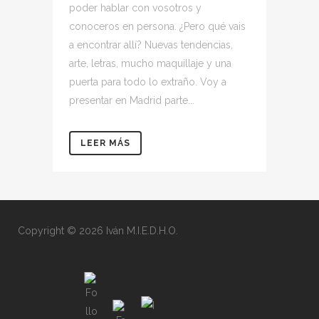
poder hablar con vosotros y
conoceros en persona. ¿Pero qué vais
a encontrar allí? Nuevas tendencias,
arte, letras, mucho maquillaje y una
puerta para todo lo extraño. Voy a
presentar en Madrid parte...
LEER MÁS
Copyright © 2026 Iván M.I.E.D.H.O.