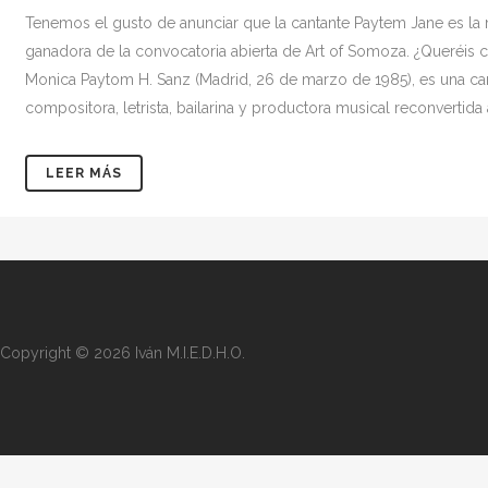
Tenemos el gusto de anunciar que la cantante Paytem Jane es l
ganadora de la convocatoria abierta de Art of Somoza. ¿Queréis 
Monica Paytom H. Sanz (Madrid, 26 de marzo de 1985), es una can
compositora, letrista, bailarina y productora musical reconvertida 
LEER MÁS
Copyright © 2026 Iván M.I.E.D.H.O.