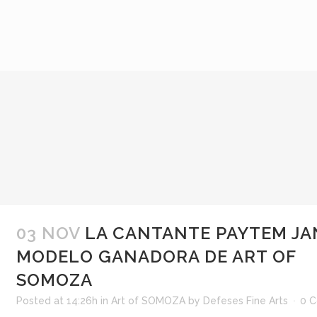
03 NOV
LA CANTANTE PAYTEM JA
MODELO GANADORA DE ART OF
SOMOZA
Posted at 14:26h
in
Art of SOMOZA
by
Defeses Fine Arts
0 