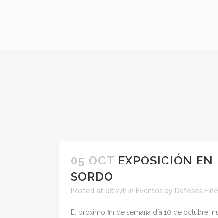
05 OCT
EXPOSICIÓN EN 
SORDO
Posted at 08:27h
in
Eventos
by
Defeses Fine
El próximo fin de semana día 10 de octubre, 