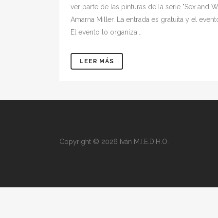
ver parte de las pinturas de la serie "Sex and 
Amarna Miller. La entrada es gratuita y el even
El evento lo organiza...
LEER MÁS
Copyright © 2026 Iván M.I.E.D.H.O.