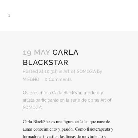
19 MAY
CARLA
BLACKSTAR
Posted at 10:31h
in
Art of SOMOZA
by
MIEDHO
0 Comments
Os presento a Carla BlackStar, modelo y
artista participante en la serie de obras Art of
SOMOZA.
Carla BlackStar es una figura artística que nace de
aunar conocimiento y pasión. Como fisioterapeuta y
formadora, investiga las líneas de movimiento y