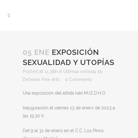
05 ENE
EXPOSICIÓN
SEXUALIDAD Y UTOPÍAS
Posted at 11:38h
in
Últimas noticias
by
Defeses Fine Arts
0 Comments
Una exposición del artista Iván M.I.E.D.H.O.
Inauguración el viernes 13 de enero de 2023 a
las 19:30 h.
Del 9 al 31 de enero en el C.C. Los Pinos.