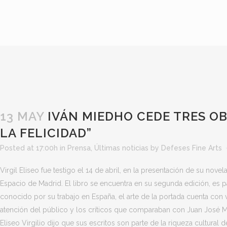
13 MAY
IVÁN MIEDHO CEDE TRES OB
LA FELICIDAD”
Posted at 17:00h
in
Prensa
,
Últimas noticias
by
Defeses Fine Arts
Virgil Eliseo fue testigo el 14 de abril, en la presentación de su novel
Espacio de Madrid. El libro se encuentra en su segunda edición, es 
conocido por su trabajo en España, el arte de la portada cuenta con v
atención del público y los críticos que comparaban con Juan José Millá
Eliseo Virgilio dijo que sus escritos son parte de la riqueza cultur