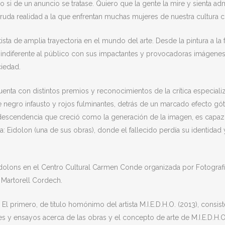
o si de un anuncio se tratase. Quiero que la gente la mire y sienta a
cruda realidad a la que enfrentan muchas mujeres de nuestra cultura 
sta de amplia trayectoria en el mundo del arte. Desde la pintura a la f
ja indiferente al público con sus impactantes y provocadoras imágenes,
iedad.
cuenta con distintos premios y reconocimientos de la crítica especiali
 negro infausto y rojos fulminantes, detrás de un marcado efecto gótic
 descendencia que creció como la generación de la imagen, es capaz
a: Eidolon (una de sus obras), donde el fallecido perdía su identi
dolons en el Centro Cultural Carmen Conde organizada por Fotografi
a Martorell Cordech.
. El primero, de título homónimo del artista M.I.E.D.H.O. (2013), con
xiones y ensayos acerca de las obras y el concepto de arte de M.I.E.D.