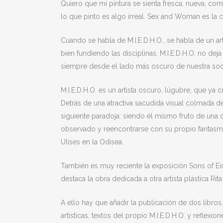
Quiero que mi pintura se sienta fresca, nueva, com
lo que pinto es algo irreal. Sex and Woman es la 
Cuando se habla de M.I.E.D.H.O., se habla de un arti
bien fundiendo las disciplinas, M.I.E.D.H.O. no de
siempre desde el lado más oscuro de nuestra soc
M.I.E.D.H.O. es un artista oscuro, lúgubre, que ya 
Detrás de una atractiva sacudida visual colmada de
siguiente paradoja: siendo él mismo fruto de una
observado y reencontrarse con su propio fantasm
Ulises en la Odisea.
También es muy reciente la exposición Sons of Ei
destaca la obra dedicada a otra artista plástica Rit
A ello hay que añadir la publicación de dos libros
artísticas, textos del propio M.I.E.D.H.O. y refle