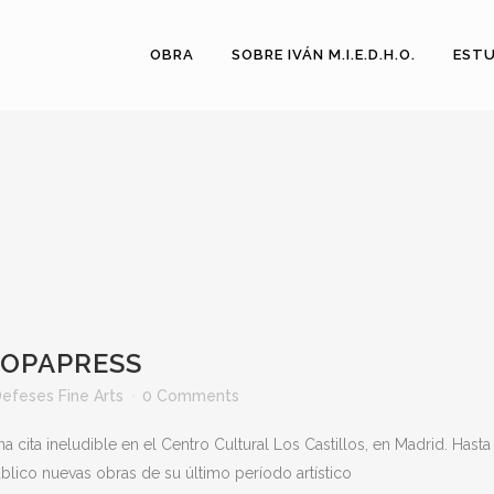
OBRA
SOBRE IVÁN M.I.E.D.H.O.
ESTU
UROPAPRESS
efeses Fine Arts
0 Comments
cita ineludible en el Centro Cultural Los Castillos, en Madrid. Hasta 
público nuevas obras de su último período artístico