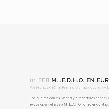
01 FEB
M.I.E.D.H.O. EN E
Posted at 14:10h
in
Prensa
,
Últimas noticias
by
D
Los que residan en Madrid y alrededores tienen una 
exposición del artista M.I.E.D.H.O., ofreciendo al 