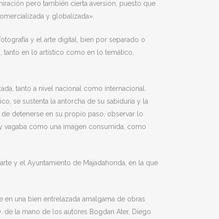
dmiración pero también cierta aversión, puesto que
comercializada y globalizada».
otografía y el arte digital, bien por separado o
 tanto en lo artístico como en lo temático,
zada, tanto a nivel nacional como internacional.
o, se sustenta la antorcha de su sabiduría y la
 de detenerse en su propio paso, observar lo
dad y vagaba como una imagen consumida, como
arte y el Ayuntamiento de Majadahonda, en la que
siste en una bien entrelazada amalgama de obras
H.O. de la mano de los autores Bogdan Ater, Diego