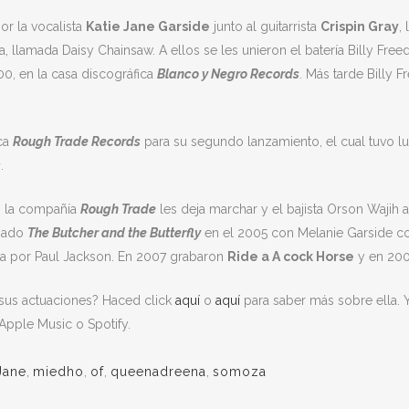
or la vocalista
Katie Jane Garside
junto al guitarrista
Crispin Gray
,
, llamada Daisy Chainsaw. A ellos se les unieron el batería Billy Fre
00, en la casa discográfica
Blanco y Negro Records
. Más tarde Billy
ica
Rough Trade Records
para su segundo lanzamiento, el cual tuvo l
s
.
, la compañía
Rough Trade
les deja marchar y el bajista Orson Wajih 
amado
The Butcher and the Butterfly
en el 2005 con Melanie Garside co
a por Paul Jackson. En 2007 grabaron
Ride a A cock Horse
y en 20
sus actuaciones? Haced click
aquí
o
aquí
para saber más sobre ella. 
Apple Music o Spotify.
Jane
,
miedho
,
of
,
queenadreena
,
somoza