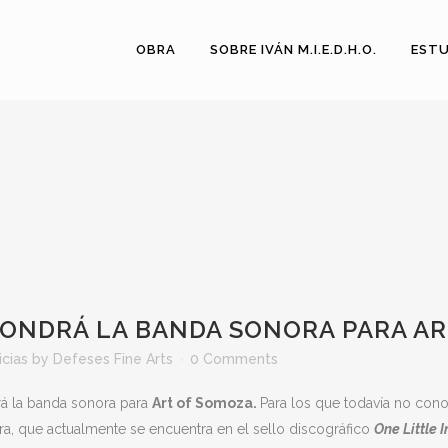
OBRA
SOBRE IVÁN M.I.E.D.H.O.
ESTU
ONDRÁ LA BANDA SONORA PARA AR
icias
by
Defeses Fine Arts
0 Comments
á la banda sonora para
Art of Somoza.
Para los que todavía no cono
ra, que actualmente se encuentra en el sello discográfico
One Little 