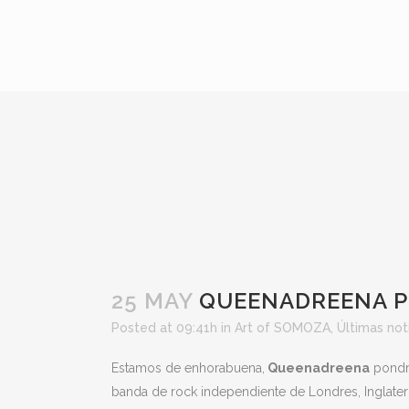
25 MAY
QUEENADREENA P
Posted at 09:41h
in
Art of SOMOZA
,
Últimas not
Estamos de enhorabuena,
Queenadreena
pondr
banda de rock independiente de Londres, Inglater