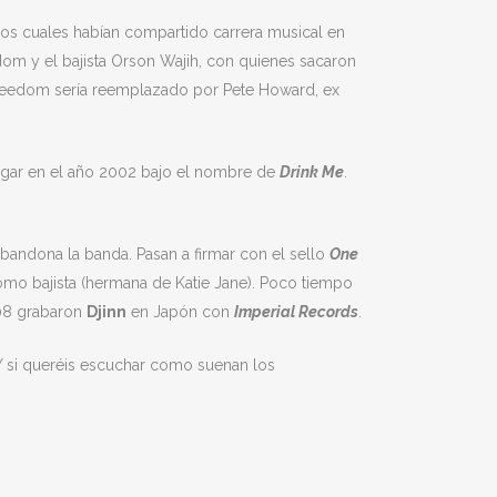
 los cuales habían compartido carrera musical en
edom y el bajista Orson Wajih, con quienes sacaron
 Freedom sería reemplazado por Pete Howard, ex
ugar en el año 2002 bajo el nombre de
Drink Me
.
abandona la banda. Pasan a firmar con el sello
One
mo bajista (hermana de Katie Jane). Poco tiempo
08 grabaron
Djinn
en Japón con
Imperial Records
.
Y si queréis escuchar como suenan los