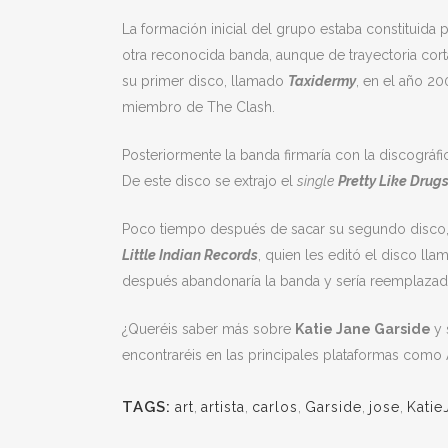
La formación inicial del grupo estaba constituida p
otra reconocida banda, aunque de trayectoria corta
su primer disco, llamado
Taxidermy
, en el año 20
miembro de The Clash.
Posteriormente la banda firmaría con la discográf
De este disco se extrajo el
single
Pretty Like Drug
Poco tiempo después de sacar su segundo disco
Little Indian Records
, quien les editó el disco ll
después abandonaría la banda y sería reemplazad
¿Queréis saber más sobre
Katie Jane Garside
y 
encontraréis en las principales plataformas como 
TAGS:
art
,
artista
,
carlos
,
Garside
,
jose
,
Katie