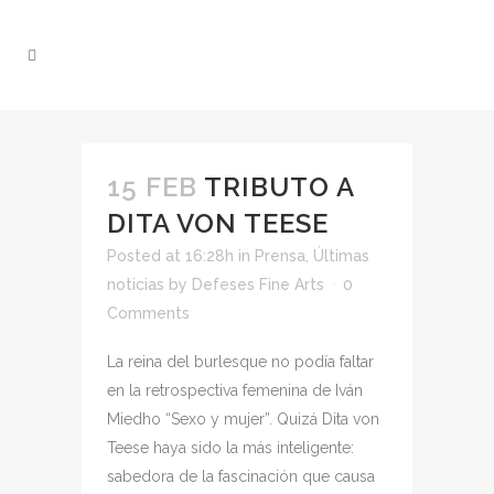
15 FEB
TRIBUTO A
DITA VON TEESE
Posted at 16:28h
in
Prensa
,
Últimas
noticias
by
Defeses Fine Arts
0
Comments
La reina del burlesque no podía faltar
en la retrospectiva femenina de Iván
Miedho “Sexo y mujer”. Quizá Dita von
Teese haya sido la más inteligente:
sabedora de la fascinación que causa