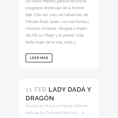
De nuevo Miedho parece recurrir al
imaginario finisecular de la femme
fatal. Esta vez creo ver influencias de
Félicien Rops quien, con una forma y
colorido similares, dibujaría a finales
del XIX su “Mujer y el pelele”. Esta
bella mujer de la vida, rubia y...
LEER MÁS
11 FEB
LADY DADÁ Y
DRAGÓN
Posted at 16:21h
in
Prensa
,
Últimas
noticias
by
Defeses Fine Arts
0