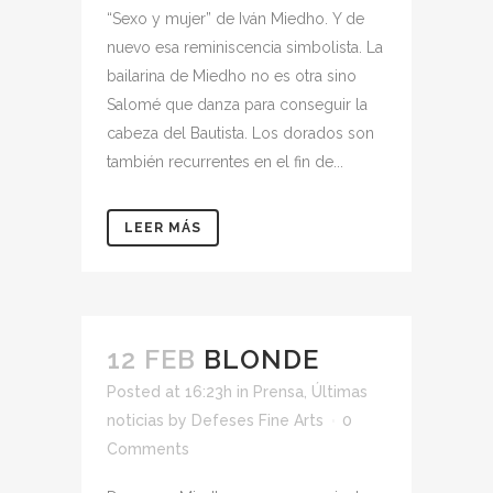
“Sexo y mujer” de Iván Miedho. Y de
nuevo esa reminiscencia simbolista. La
bailarina de Miedho no es otra sino
Salomé que danza para conseguir la
cabeza del Bautista. Los dorados son
también recurrentes en el fin de...
LEER MÁS
12 FEB
BLONDE
Posted at 16:23h
in
Prensa
,
Últimas
noticias
by
Defeses Fine Arts
0
Comments