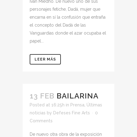
Iván Miedho. De nuevo uno de sus
personajes fetiche, Dadá, mujer que
encarna en sí la confusión que entraña
el concepto del Dadá de las
Vanguardias donde el azar ocupaba el
papel...
LEER MÁS
13 FEB
BAILARINA
Posted at 16:25h
in
Prensa
,
Últimas
noticias
by
Defeses Fine Arts
0
Comments
De nuevo otra obra de la exposición