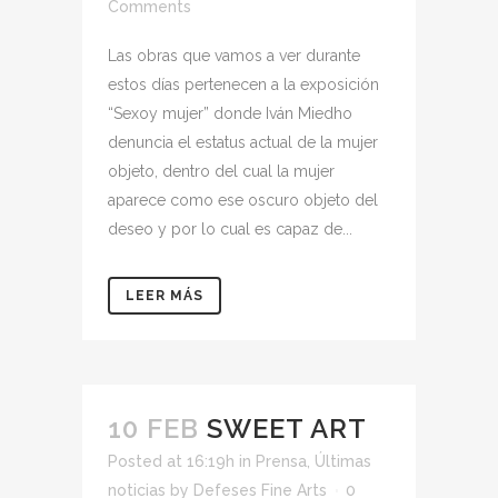
Comments
Las obras que vamos a ver durante
estos días pertenecen a la exposición
“Sexoy mujer” donde Iván Miedho
denuncia el estatus actual de la mujer
objeto, dentro del cual la mujer
aparece como ese oscuro objeto del
deseo y por lo cual es capaz de...
LEER MÁS
10 FEB
SWEET ART
Posted at 16:19h
in
Prensa
,
Últimas
noticias
by
Defeses Fine Arts
0