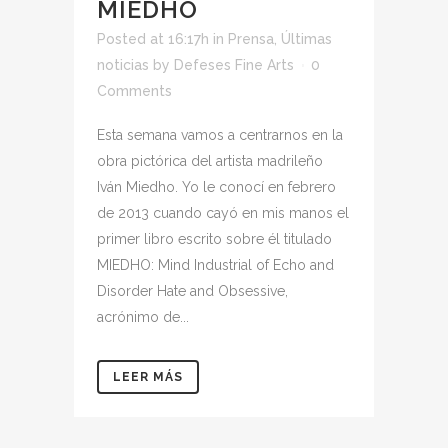
MIEDHO
Posted at 16:17h
in
Prensa
,
Últimas
noticias
by
Defeses Fine Arts
0
Comments
Esta semana vamos a centrarnos en la
obra pictórica del artista madrileño
Iván Miedho. Yo le conocí en febrero
de 2013 cuando cayó en mis manos el
primer libro escrito sobre él titulado
MIEDHO: Mind Industrial of Echo and
Disorder Hate and Obsessive,
acrónimo de...
LEER MÁS