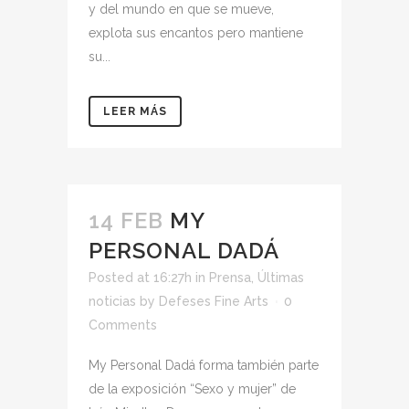
y del mundo en que se mueve,
explota sus encantos pero mantiene
su...
LEER MÁS
14 FEB
MY
PERSONAL DADÁ
Posted at 16:27h
in
Prensa
,
Últimas
noticias
by
Defeses Fine Arts
0
Comments
My Personal Dadá forma también parte
de la exposición “Sexo y mujer” de