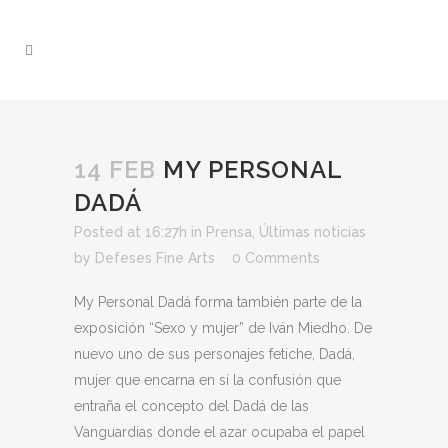
14 FEB
MY PERSONAL
DADÁ
Posted at 16:27h
in
Prensa
,
Últimas noticias
by
Defeses Fine Arts
0 Comments
My Personal Dadá forma también parte de la
exposición “Sexo y mujer” de Iván Miedho. De
nuevo uno de sus personajes fetiche, Dadá,
mujer que encarna en sí la confusión que
entraña el concepto del Dadá de las
Vanguardias donde el azar ocupaba el papel